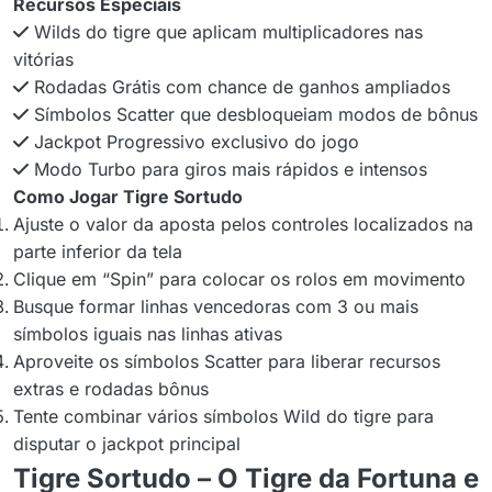
Recursos Especiais
Wilds do tigre que aplicam multiplicadores nas
vitórias
Rodadas Grátis com chance de ganhos ampliados
Símbolos Scatter que desbloqueiam modos de bônus
Jackpot Progressivo exclusivo do jogo
Modo Turbo para giros mais rápidos e intensos
Como Jogar Tigre Sortudo
Ajuste o valor da aposta pelos controles localizados na
parte inferior da tela
Clique em “Spin” para colocar os rolos em movimento
Busque formar linhas vencedoras com 3 ou mais
símbolos iguais nas linhas ativas
Aproveite os símbolos Scatter para liberar recursos
extras e rodadas bônus
Tente combinar vários símbolos Wild do tigre para
disputar o jackpot principal
Tigre Sortudo – O Tigre da Fortuna e