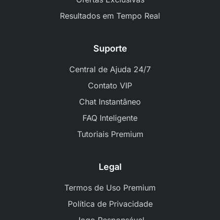
Resultados em Tempo Real
Suporte
Central de Ajuda 24/7
Contato VIP
Chat Instantâneo
FAQ Inteligente
Tutoriais Premium
Legal
Termos de Uso Premium
Política de Privacidade