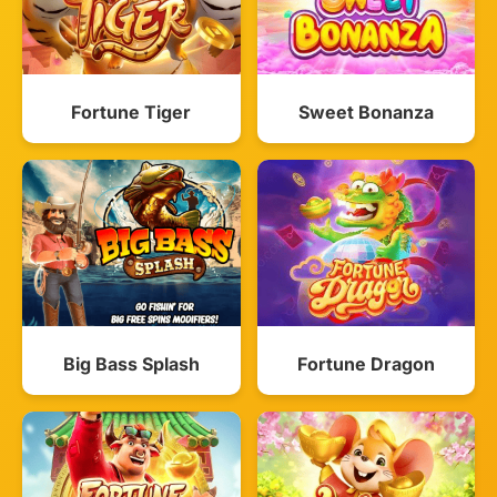
Fortune Tiger
Sweet Bonanza
Big Bass Splash
Fortune Dragon