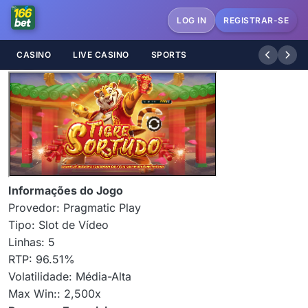
Início
Cassino
Tigre Sortudo
LOG IN
REGISTRAR-SE
Tigre Sortudo - Demo
DEMO GRÁTIS
CASINO
LIVE CASINO
SPORTS
Informações do Jogo
Provedor:
Pragmatic Play
Tipo:
Slot de Vídeo
Linhas:
5
RTP:
96.51%
Volatilidade:
Média-Alta
Max Win::
2,500x