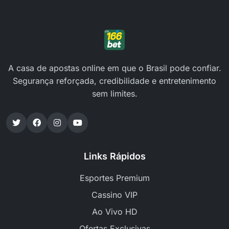
A casa de apostas online em que o Brasil pode confiar.
Segurança reforçada, credibilidade e entretenimento
sem limites.
Links Rápidos
Esportes Premium
Cassino VIP
Ao Vivo HD
Ofertas Exclusivas