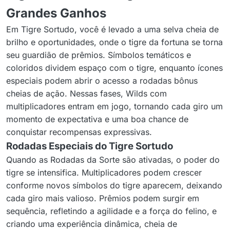
Grandes Ganhos
Em Tigre Sortudo, você é levado a uma selva cheia de
brilho e oportunidades, onde o tigre da fortuna se torna
seu guardião de prêmios. Símbolos temáticos e
coloridos dividem espaço com o tigre, enquanto ícones
especiais podem abrir o acesso a rodadas bônus
cheias de ação. Nessas fases, Wilds com
multiplicadores entram em jogo, tornando cada giro um
momento de expectativa e uma boa chance de
conquistar recompensas expressivas.
Rodadas Especiais do Tigre Sortudo
Quando as Rodadas da Sorte são ativadas, o poder do
tigre se intensifica. Multiplicadores podem crescer
conforme novos símbolos do tigre aparecem, deixando
cada giro mais valioso. Prêmios podem surgir em
sequência, refletindo a agilidade e a força do felino, e
criando uma experiência dinâmica, cheia de