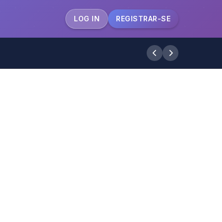
LOG IN
REGISTRAR-SE