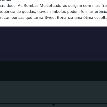
 mais doce. As Bombas Multiplicadoras surgem com mais fr
equência de quedas, novos símbolos podem formar prêmios
e recompensas que torna Sweet Bonanza uma ótima escolha 