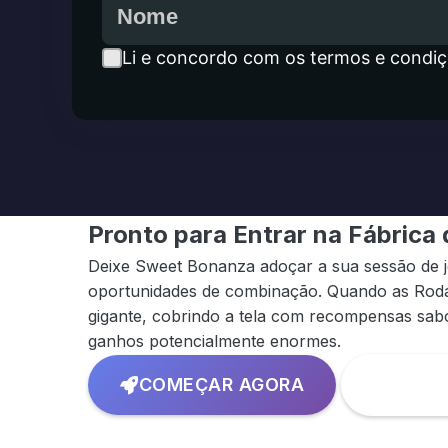
Li e concordo com os termos e condiç
Pronto para Entrar na Fábrica
Deixe Sweet Bonanza adoçar a sua sessão de j
oportunidades de combinação. Quando as Roda
gigante, cobrindo a tela com recompensas sab
ganhos potencialmente enormes.
COMEÇAR AGORA
VER 