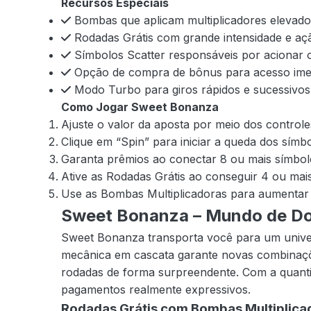
Recursos Especiais
Bombas que aplicam multiplicadores elevados
Rodadas Grátis com grande intensidade e aç
Símbolos Scatter responsáveis por acionar 
Opção de compra de bônus para acesso imed
Modo Turbo para giros rápidos e sucessivos
Como Jogar Sweet Bonanza
Ajuste o valor da aposta por meio dos controle
Clique em “Spin” para iniciar a queda dos símbo
Garanta prêmios ao conectar 8 ou mais símbol
Ative as Rodadas Grátis ao conseguir 4 ou mai
Use as Bombas Multiplicadoras para aumentar de
Sweet Bonanza – Mundo de Do
Sweet Bonanza transporta você para um univer
mecânica em cascata garante novas combinaçõe
rodadas de forma surpreendente. Com a quanti
pagamentos realmente expressivos.
Rodadas Grátis com Bombas Multiplica