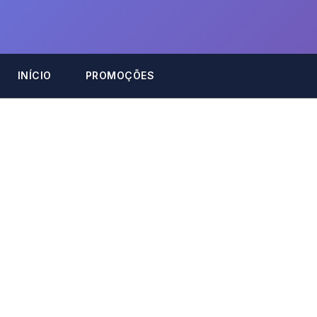
INÍCIO
PROMOÇÕES