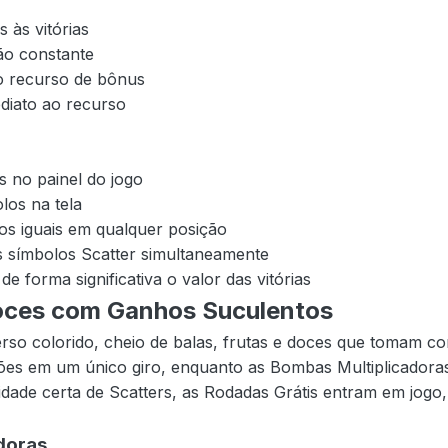
 às vitórias
ão constante
o recurso de bônus
iato ao recurso
s no painel do jogo
los na tela
os iguais em qualquer posição
s símbolos Scatter simultaneamente
 forma significativa o valor das vitórias
ces com Ganhos Suculentos
so colorido, cheio de balas, frutas e doces que tomam co
s em um único giro, enquanto as Bombas Multiplicadoras 
dade certa de Scatters, as Rodadas Grátis entram em jogo
doras