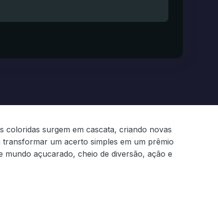
as coloridas surgem em cascata, criando novas
m transformar um acerto simples em um prêmio
e mundo açucarado, cheio de diversão, ação e