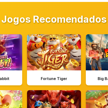
Jogos Recomendados
abbit
Fortune Tiger
Big B