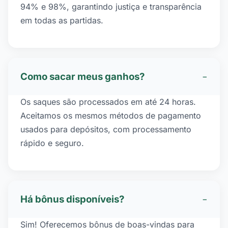
94% e 98%, garantindo justiça e transparência
em todas as partidas.
Como sacar meus ganhos?
−
Os saques são processados em até 24 horas.
Aceitamos os mesmos métodos de pagamento
usados para depósitos, com processamento
rápido e seguro.
Há bônus disponíveis?
−
Sim! Oferecemos bônus de boas-vindas para