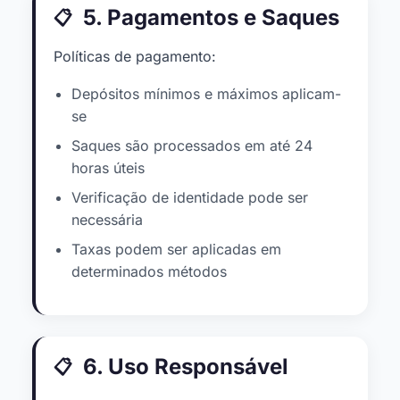
5. Pagamentos e Saques
Políticas de pagamento:
Depósitos mínimos e máximos aplicam-
se
Saques são processados em até 24
horas úteis
Verificação de identidade pode ser
necessária
Taxas podem ser aplicadas em
determinados métodos
6. Uso Responsável