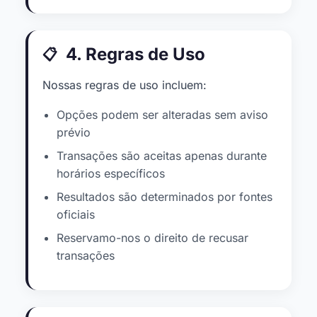
4. Regras de Uso
Nossas regras de uso incluem:
Opções podem ser alteradas sem aviso
prévio
Transações são aceitas apenas durante
horários específicos
Resultados são determinados por fontes
oficiais
Reservamo-nos o direito de recusar
transações