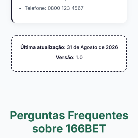
Telefone: 0800 123 4567
Última atualização:
31 de Agosto de 2026
Versão:
1.0
Perguntas Frequentes
sobre 166BET