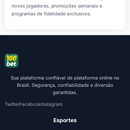
novos jogadores, promoções semanais e
programas de fidelidade exclusivos.
Sua plataforma confiável de plataforma online no
Brasil. Segurança, confiabilidade e diversão
garantidas.
Twitter
Facebook
Instagram
Esportes