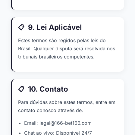
9. Lei Aplicável
Estes termos são regidos pelas leis do
Brasil. Qualquer disputa será resolvida nos
tribunais brasileiros competentes.
10. Contato
Para dúvidas sobre estes termos, entre em
contato conosco através de:
Email:
legal@166-bet166.com
Chat ao vivo: Disponível 24/7