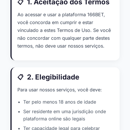
1. Aceitação dos Termos
Ao acessar e usar a plataforma 166BET,
você concorda em cumprir e estar
vinculado a estes Termos de Uso. Se você
não concordar com qualquer parte destes
termos, não deve usar nossos serviços.
2. Elegibilidade
Para usar nossos serviços, você deve:
Ter pelo menos 18 anos de idade
Ser residente em uma jurisdição onde
plataforma online são legais
Ter capacidade legal para celebrar