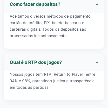
Como fazer depósitos?
−
Aceitamos diversos métodos de pagamento:
cartão de crédito, PIX, boleto bancário e
carteiras digitais. Todos os depósitos são
processados instantaneamente.
Qual é o RTP dos jogos?
−
Nossos jogos têm RTP (Return to Player) entre
94% e 98%, garantindo justiça e transparência
em todas as partidas.