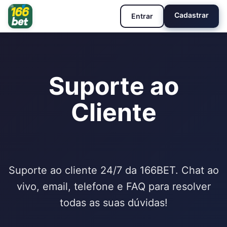
Cadastrar
Entrar
Suporte ao
Cliente
Suporte ao cliente 24/7 da 166BET. Chat ao
vivo, email, telefone e FAQ para resolver
todas as suas dúvidas!