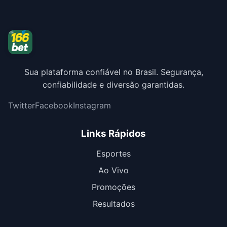
Sua plataforma confiável no Brasil. Segurança,
confiabilidade e diversão garantidas.
Twitter
Facebook
Instagram
Links Rápidos
Esportes
Ao Vivo
Promoções
Resultados