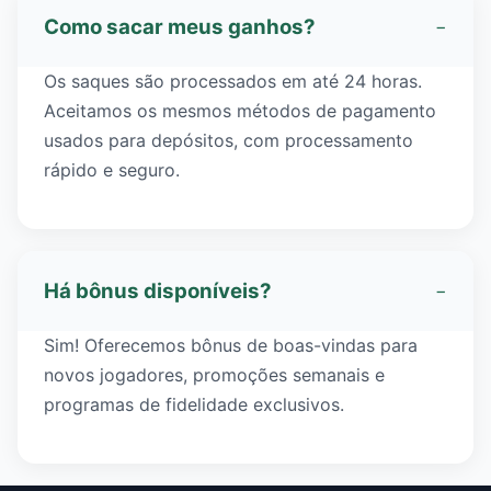
Como sacar meus ganhos?
−
Os saques são processados em até 24 horas.
Aceitamos os mesmos métodos de pagamento
usados para depósitos, com processamento
rápido e seguro.
Há bônus disponíveis?
−
Sim! Oferecemos bônus de boas-vindas para
novos jogadores, promoções semanais e
programas de fidelidade exclusivos.